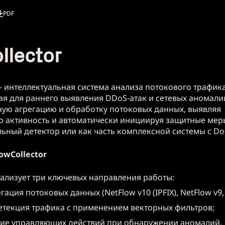
PDF
llector
 интеллектуальная система анализа потокового трафика
я для раннего выявления DDoS-атак и сетевых аномали
ую агрегацию и обработку потоковых данных, выявляя
 активность и автоматически инициируя защитные меры
льный детектор или как часть комплексной системы с Do
owCollector
реализует три ключевых направления работы:
гация потоковых данных (NetFlow v10 (IPFIX), NetFlow v9,
етекция трафика с применением векторных фильтров;
е управляющих действий при обнаружении аномалий.