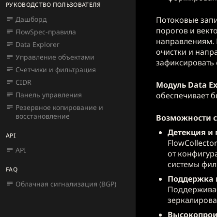
РУКОВОДСТВО ПОЛЬЗОВАТЕЛЯ
Потоковые запи
Дашборд
порогов и вект
FlowSpec-правила
направлениям.
Data Explorer
очистки и напр
Управление объектами
зафиксировать 
Счетчики и фильтрация
CIDR
Модуль Data Ex
обеспечивает б
Панель управления
Резервное копирование и
восстановление
Возможности 
Детекция и
API
FlowCollecto
API
от конфигур
системы филь
FAQ
Поддержка 
Облачная сигнализация (BGP)
Поддерживает
зеркалирова
Высокопрои