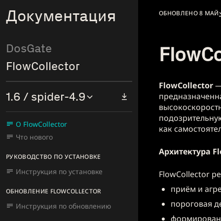
Документация
ОБНОВЛЕНО 8 МАЙ
DosGate
FlowCo
FlowCollector
FlowCollector
—
1.6 / spider-4.9
предназначенна
высокоскоростн
подозрительную
О FlowCollector
как самостояте
Что нового
Архитектура Fl
РУКОВОДСТВО ПО УСТАНОВКЕ
Инструкция по установке
FlowCollector 
приём и агре
ОБНОВЛЕНИЕ FLOWCOLLECTOR
пороговая д
Инструкция по обновлению
формировани