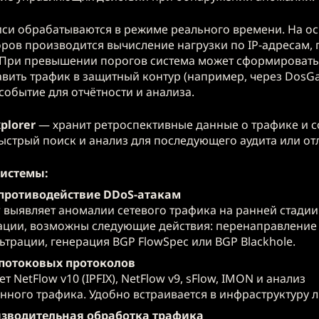
си обрабатываются в режиме реального времени. На о
оров производится вычисление нагрузки по IP-адресам, 
 При превышении порогов система может сформироват
авить трафик в защитный контур (например, через DosGat
событие для отчётности и анализа.
plorer
— хранит ретроспективные данные о трафике и с
ыстрый поиск и анализ для последующего аудита или от
системы:
 противодействие DDoS-атакам
r выявляет аномалии сетевого трафика на ранней стадии
ации, возможны следующие действия: перенаправление
трации, генерация BGP FlowSpec или BGP Blackhole.
потоковых протоколов
 NetFlow v10 (IPFIX), NetFlow v9, sFlow, IMON и анализ
нного трафика. Удобно встраивается в инфраструктуру 
зводительная обработка трафика