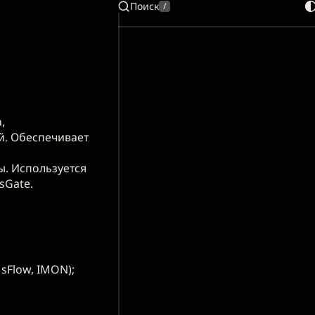
Поиск
/
,
й. Обеспечивает
. Используется
sGate.
 sFlow, IMON);