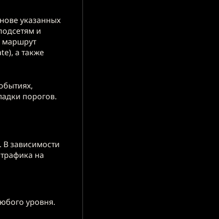
снове указанных
подсетям и
ь маршрут
e), а также
обытиях,
ладки порогов.
. В зависимости
 трафика на
любого уровня.